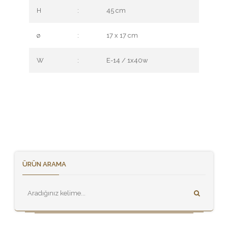
H
:
45 cm
ø
:
17 x 17 cm
W
:
E-14 / 1x40w
ÜRÜN ARAMA