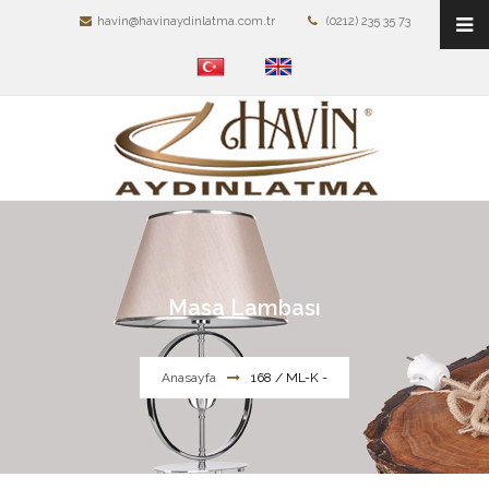
havin@havinaydinlatma.com.tr
(0212) 235 35 73
Masa Lambası
Anasayfa
168 / ML-K -