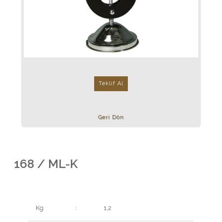
Teklif Al
Geri Dön
168 / ML-K
Kg
:
1,2