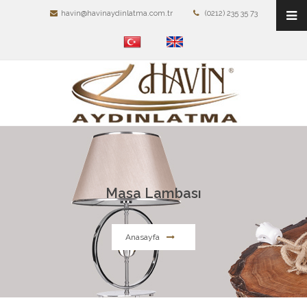
havin@havinaydinlatma.com.tr
(0212) 235 35 73
Masa Lambası
Anasayfa